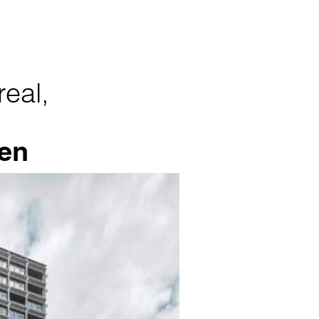
eal,
ten